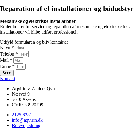
Reparation af el-installationer og bådudsty
Mekaniske og elektriske installationer
Er der behov for service og reparation af mekaniske og elektriske inst
installationer vil blibe udført professionelt.
Udfyld formularen og bliv kontaktet
Navn *
Telefon *
Mail *
Emne *
Send
Kontakt
Aqvirin v. Anders Qvirin
Næsvej 9
5610 Assens
CVR: 33920709
2125 6281
info@aqvirin.dk
Rutevejledning