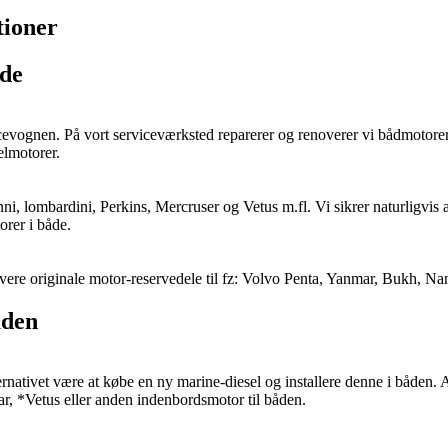
tioner
åde
vicevognen. På vort serviceværksted reparerer og renoverer vi bådmotor
elmotorer.
lombardini, Perkins, Mercruser og Vetus m.fl. Vi sikrer naturligvis alt
orer i både.
ere originale motor-reservedele til fz: Volvo Penta, Yanmar, Bukh, Nan
åden
nativet være at købe en ny marine-diesel og installere denne i båden. 
, *Vetus eller anden indenbordsmotor til båden.